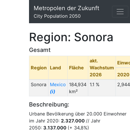
Metropolen der Zukunft
City Population 2050
Region: Sonora
Gesamt
akt.
Einw
Region
Land
Fläche
Wachstum
2026
2020
Sonora
Mexico
184,934
1.1 %
2,944
(i)
km²
Beschreibung:
Urbane Bevölkerung über 20.000 Einwohner
im Jahr 2020:
2.327.000
// Jahr
2050:
3.137.000
(+ 34,8%)