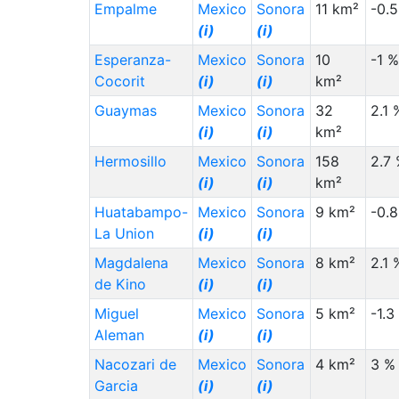
Empalme
Mexico
Sonora
11 km²
-0.
(i)
(i)
Esperanza-
Mexico
Sonora
10
-1 %
Cocorit
(i)
(i)
km²
Guaymas
Mexico
Sonora
32
2.1 
(i)
(i)
km²
Hermosillo
Mexico
Sonora
158
2.7
(i)
(i)
km²
Huatabampo-
Mexico
Sonora
9 km²
-0.
La Union
(i)
(i)
Magdalena
Mexico
Sonora
8 km²
2.1 
de Kino
(i)
(i)
Miguel
Mexico
Sonora
5 km²
-1.3
Aleman
(i)
(i)
Nacozari de
Mexico
Sonora
4 km²
3 %
Garcia
(i)
(i)