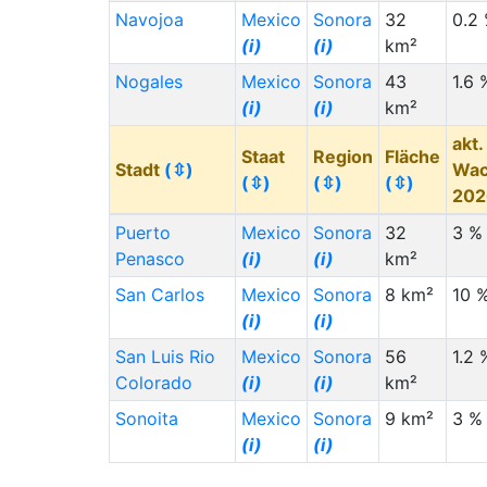
Navojoa
Mexico
Sonora
32
0.2
(i)
(i)
km²
Nogales
Mexico
Sonora
43
1.6 
(i)
(i)
km²
akt.
Staat
Region
Fläche
Stadt
(⇳)
Wac
(⇳)
(⇳)
(⇳)
20
Puerto
Mexico
Sonora
32
3 %
Penasco
(i)
(i)
km²
San Carlos
Mexico
Sonora
8 km²
10 
(i)
(i)
San Luis Rio
Mexico
Sonora
56
1.2 
Colorado
(i)
(i)
km²
Sonoita
Mexico
Sonora
9 km²
3 %
(i)
(i)