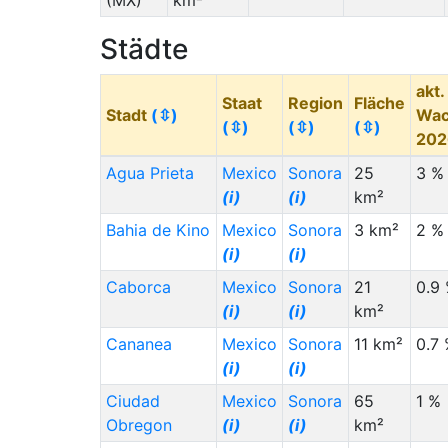
(MX)
km²
Städte
akt.
Staat
Region
Fläche
Stadt
(⇳)
Wac
(⇳)
(⇳)
(⇳)
20
Agua Prieta
Mexico
Sonora
25
3 %
(i)
(i)
km²
Bahia de Kino
Mexico
Sonora
3 km²
2 %
(i)
(i)
Caborca
Mexico
Sonora
21
0.9
(i)
(i)
km²
Cananea
Mexico
Sonora
11 km²
0.7
(i)
(i)
Ciudad
Mexico
Sonora
65
1 %
Obregon
(i)
(i)
km²