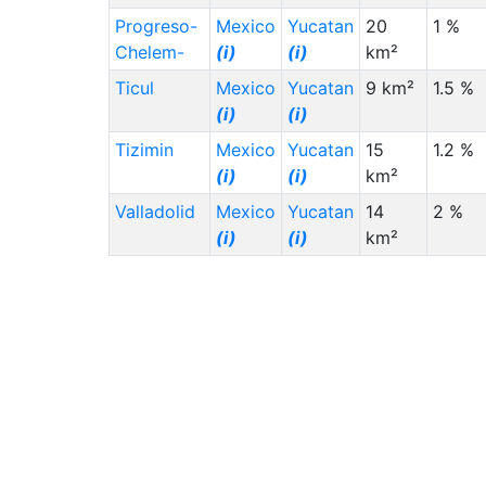
Progreso-
Mexico
Yucatan
20
1 %
Chelem-
(i)
(i)
km²
Ticul
Mexico
Yucatan
9 km²
1.5 %
(i)
(i)
Tizimin
Mexico
Yucatan
15
1.2 %
(i)
(i)
km²
Valladolid
Mexico
Yucatan
14
2 %
(i)
(i)
km²