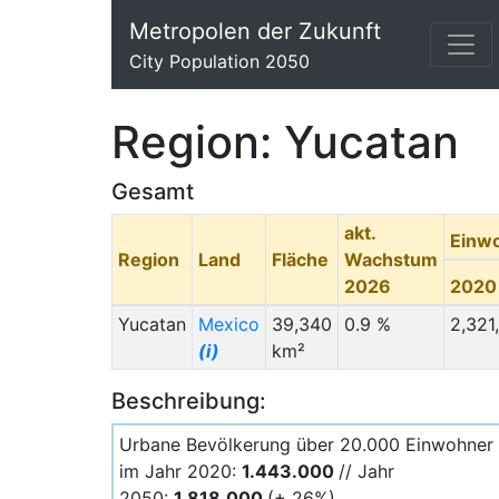
Metropolen der Zukunft
City Population 2050
Region: Yucatan
Gesamt
akt.
Einw
Region
Land
Fläche
Wachstum
2026
2020
Yucatan
Mexico
39,340
0.9 %
2,321
(i)
km²
Beschreibung:
Urbane Bevölkerung über 20.000 Einwohner
im Jahr 2020:
1.443.000
// Jahr
2050:
1.818.000
(+ 26%)