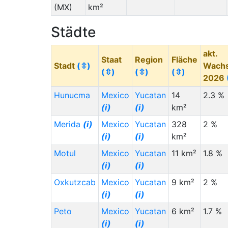
(MX)
km²
Städte
akt.
Staat
Region
Fläche
Stadt
(⇳)
Wach
(⇳)
(⇳)
(⇳)
2026
Hunucma
Mexico
Yucatan
14
2.3 %
(i)
(i)
km²
Merida
(i)
Mexico
Yucatan
328
2 %
(i)
(i)
km²
Motul
Mexico
Yucatan
11 km²
1.8 %
(i)
(i)
Oxkutzcab
Mexico
Yucatan
9 km²
2 %
(i)
(i)
Peto
Mexico
Yucatan
6 km²
1.7 %
(i)
(i)