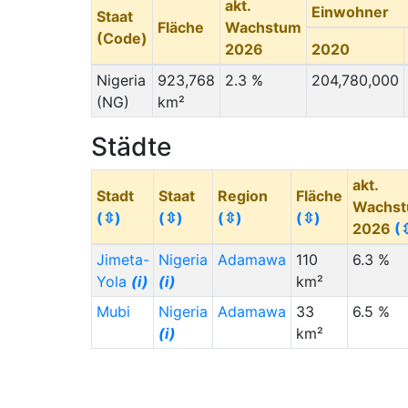
akt.
Einwohner
Staat
Fläche
Wachstum
(Code)
2026
2020
Nigeria
923,768
2.3 %
204,780,000
(NG)
km²
Städte
akt.
Stadt
Staat
Region
Fläche
Wachs
(⇳)
(⇳)
(⇳)
(⇳)
2026
(
Jimeta-
Nigeria
Adamawa
110
6.3 %
Yola
(i)
(i)
km²
Mubi
Nigeria
Adamawa
33
6.5 %
(i)
km²