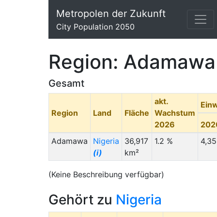
Metropolen der Zukunft
City Population 2050
Region: Adamawa
Gesamt
akt.
Ein
Region
Land
Fläche
Wachstum
2026
202
Adamawa
Nigeria
36,917
1.2 %
4,3
(i)
km²
(Keine Beschreibung verfügbar)
Gehört zu
Nigeria