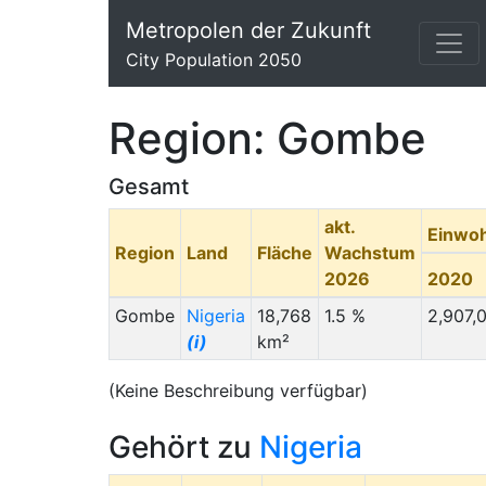
Metropolen der Zukunft
City Population 2050
Region: Gombe
Gesamt
akt.
Einwo
Region
Land
Fläche
Wachstum
2026
2020
Gombe
Nigeria
18,768
1.5 %
2,907,
(i)
km²
(Keine Beschreibung verfügbar)
Gehört zu
Nigeria