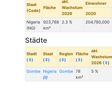
akt.
Einwohner
Staat
Fläche
Wachstum
(Code)
2026
2020
Nigeria
923,768
2.3 %
204,780,000
(NG)
km²
Städte
akt.
Stadt
Staat
Region
Fläche
Wachstu
(⇳)
(⇳)
(⇳)
(⇳)
2026
(⇳)
Gombe
Nigeria
Gombe
78
5 %
(i)
km²