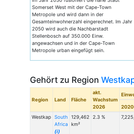
Im Jahr 2030 fusioniert die nahe Stadt
Somerset West mit der Cape-Town
Metropole und wird dann in der
Gesamteinwohnerzahl eingerechnet. Im Jahr
2050 wird auch die Nachbarstadt
Stellenbosch auf 350.000 Einw.
angewachsen und in der Cape-Town
Metropole urban eingefügt sein.
Gehört zu Region
Westka
akt.
Einw
Region
Land
Fläche
Wachstum
2026
2020
Westkap
South
129,462
2.3 %
7,225
Africa
km²
(i)