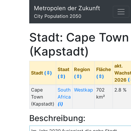
Metropolen der Zukunft
City Population 2050
Stadt: Cape Town
(Kapstadt)
akt.
Staat
Region
Fläche
Stadt
(⇳)
Wachs
(⇳)
(⇳)
(⇳)
2026
(
Cape
South
Westkap
702
2.8 %
Town
Africa
km²
(Kapstadt)
(i)
Beschreibung: