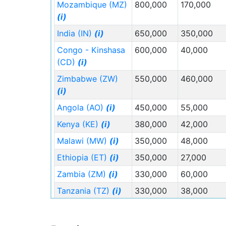
Mozambique (MZ)
800,000
170,000
weiterenStädte überschreiten zwischen 202
(i)
und 2050 die Millionengrenze). Im übrigen
India (IN)
(i)
650,000
350,000
Land lebten im Jahr 2025 rund 40 Millionen
Menschen die im Jahr 2050 mit 39,6
Congo - Kinshasa
600,000
40,000
Millionen nahezu konstant bleiben könnten.
(CD)
(i)
Das begründet sich zum einen aufgrund
Zimbabwe (ZW)
550,000
460,000
eines weiterhin (geringfügigen)
(i)
Wanderungsüberschusses vom Land in die
Angola (AO)
(i)
450,000
55,000
Städte, sowie eine hohe Konzentration der
Zuwanderung aus dem Ausland
Kenya (KE)
(i)
380,000
42,000
insbesonderen in die Metropolen.
Malawi (MW)
(i)
350,000
48,000
Die weiterhin vitale Annahme starker
Ethiopia (ET)
(i)
350,000
27,000
Zuwanderungsgruppen in diesem Modell von
Zambia (ZM)
(i)
330,000
60,000
77,6 Millionen Menschen in der Republik
Südafrika des Jahres 2050 setzt eine
Tanzania (TZ)
(i)
330,000
38,000
Liberalisierung gesellschaftlicher Akzeptanz
Uganda (UG)
(i)
310,000
17,000
gegenüber Migration voraus. Es bleibt
China (CN)
(i)
300,000
220,000
wahrscheinlich das in Südafrika der nächsten