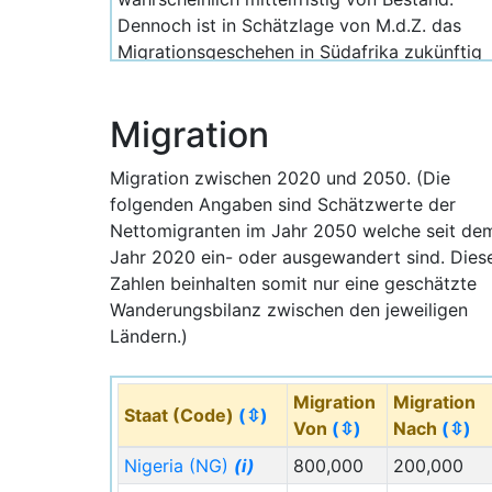
Dennoch ist in Schätzlage von M.d.Z. das
Migrationsgeschehen in Südafrika zukünftig
zwischen den Jahren 2020 und 2050
weiterhin deutlich positiv zu Gunsten der
Migration
Zuwanderung gegenüber der Abwanderung;
mit einen Zuwanderungsüberschuss von 4,1
Migration zwischen 2020 und 2050. (Die
Millionen Menschen im langen Zeitraum von
folgenden Angaben sind Schätzwerte der
2020 bis 2050 ergibt sich eine finale
Nettomigranten im Jahr 2050 welche seit de
Einwohnerzahl von 77,6 Millionen Menschen
Jahr 2020 ein- oder ausgewandert sind. Dies
für das Jahr 2050. Vor allem die Metropolen
Zahlen beinhalten somit nur eine geschätzte
nehmen den größten Anteil des Wachstums
Wanderungsbilanz zwischen den jeweiligen
auf welches für diesen Zeitraum 17,5
Ländern.)
Millionen Menschen betragen würde.
Im Jahr 2025 lebten in den vier
Migration
Migration
Millionenstädten Südafrikas insgesamt
Staat (Code)
(⇳)
Von
(⇳)
Nach
(⇳)
24.799.000 Menschen (24,8 Mio.) während
es im Jahr 2050 in Sichtweise von M.d.Z. mit
Nigeria (NG)
(i)
800,000
200,000
38.045.000 deitlich mehr sein werden (drei