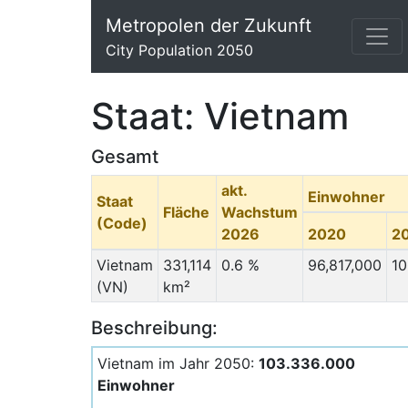
Metropolen der Zukunft
City Population 2050
Staat: Vietnam
Gesamt
akt.
Einwohner
Staat
Fläche
Wachstum
(Code)
2026
2020
2
Vietnam
331,114
0.6 %
96,817,000
10
(VN)
km²
Beschreibung:
Vietnam im Jahr 2050:
103.336.000
Einwohner