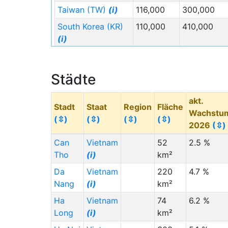
Taiwan (TW)
(i)
116,000
300,000
South Korea (KR)
110,000
410,000
(i)
France (FR)
(i)
110,000
330,000
Canada (CA)
(i)
75,000
260,000
Städte
Australia (AU)
(i)
75,000
530,000
akt.
Bangladesh (BD)
70,000
15,000
Stadt
Staat
Region
Fläche
Wachstu
(i)
(⇳)
(⇳)
(⇳)
(⇳)
2026
(⇳)
Migration
Migration
Staat (Code)
(⇳)
Can
Vietnam
52
2.5 %
Von
(⇳)
Nach
(⇳)
Tho
(i)
km²
Philippines (PH)
50,000
50,000
Da
Vietnam
220
4.7 %
(i)
Nang
(i)
km²
Germany (DE)
(i)
50,000
360,000
Ha
Vietnam
74
6.2 %
Malaysia (MY)
(i)
48,000
100,000
Long
(i)
km²
Russia (RU)
(i)
35,000
150,000