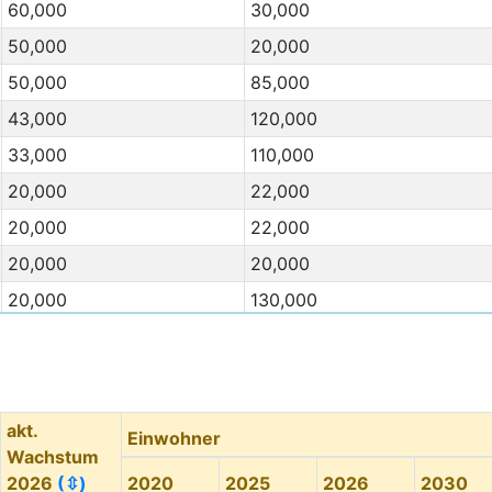
60,000
30,000
50,000
20,000
50,000
85,000
43,000
120,000
33,000
110,000
20,000
22,000
20,000
22,000
20,000
20,000
20,000
130,000
15,000
15,000
Migration Von
(⇳)
Migration Nach
(⇳)
15,000
2,000
akt.
Einwohner
12,000
1,000
Wachstum
11,000
50,000
2026
(⇳)
2020
2025
2026
2030