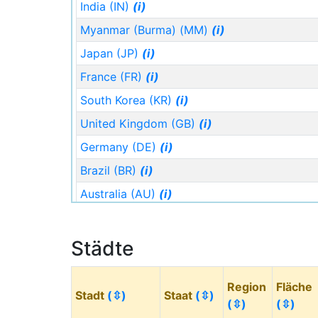
India (IN)
(i)
Myanmar (Burma) (MM)
(i)
Japan (JP)
(i)
France (FR)
(i)
South Korea (KR)
(i)
United Kingdom (GB)
(i)
Germany (DE)
(i)
Brazil (BR)
(i)
Australia (AU)
(i)
Laos (LA)
(i)
Staat (Code)
(⇳)
Städte
Bangladesh (BD)
(i)
Region
Fläche
Nigeria (NG)
(i)
Stadt
(⇳)
Staat
(⇳)
(⇳)
(⇳)
Canada (CA)
(i)