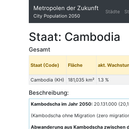
Metropolen der Zukunft
Städte
S
City Population 2050
Staat: Cambodia
Gesamt
Staat (Code)
Fläche
akt. Wachstu
Cambodia (KH)
181,035 km²
1.3 %
Beschreibung:
Kambodscha im Jahr 2050:
20.131.000 (20,1
(Kambodscha ohne Migration (zero migration
Abwanderung aus Kambodscha zwischen d