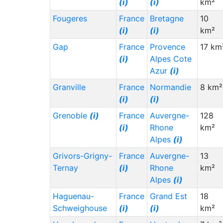
(i)
(i)
km²
Barbados (BB)
1,000
***
Fougeres
France
Bretagne
10
Aruba (AW)
1,000
***
(i)
(i)
km²
Antigua & Barbuda
1,000
***
Gap
France
Provence
17 km
(AG)
(i)
Alpes Cote
Azur
(i)
Greenland (GL)
***
1,000
Granville
France
Normandie
8 km²
Antarctica (AQ)
***
2,000
(i)
(i)
Grenoble
(i)
France
Auvergne-
128
(i)
Rhone
km²
Alpes
(i)
Grivors-Grigny-
France
Auvergne-
13
Ternay
(i)
Rhone
km²
Alpes
(i)
Haguenau-
France
Grand Est
18
Schweighouse
(i)
(i)
km²