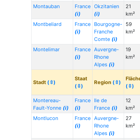
Montauban
France
Okzitanien
21
(i)
(i)
km²
Montbeliard
France
Bourgogne-
59
(i)
Franche
km²
Comte
(i)
Montelimar
France
Auvergne-
19
(i)
Rhone
km²
Alpes
(i)
Staat
Fläch
Stadt
(⇳)
Region
(⇳)
(⇳)
(⇳)
Montereau-
France
Ile de
12
Fault-Yonne
(i)
(i)
France
(i)
km²
Montlucon
France
Auvergne-
27
(i)
Rhone
km²
Alpes
(i)