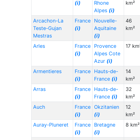
(i)
Rhone
km²
South Africa (ZA)
40,000
17,000
Alpes
(i)
(i)
Arcachon-La
France
Nouvelle-
46
Uganda (UG)
(i)
40,000
3,000
Teste-Gujan
(i)
Aquitaine
km²
Tanzania (TZ)
(i)
40,000
8,000
Mestras
(i)
Togo (TG)
(i)
40,000
10,000
Arles
France
Provence
17 km
(i)
Alpes Cote
Réunion (RE)
(i)
40,000
35,000
Azur
(i)
Kenya (KE)
(i)
40,000
8,000
Armentieres
France
Hauts-de-
14
Benin (BJ)
(i)
40,000
10,000
(i)
France
(i)
km²
Greece (GR)
(i)
38,000
26,000
Arras
France
Hauts-de-
32
Mayotte (YT)
35,000
25,000
(i)
France
(i)
km²
Uzbekistan (UZ)
35,000
1,000
Auch
France
Okzitanien
12
(i)
(i)
(i)
km²
Saudi Arabia (SA)
35,000
80,000
Auray-Pluneret
France
Bretagne
8 km²
(i)
(i)
(i)