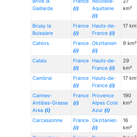
Brive la
France
Nouvelle-
27
Nepal (NP)
(i)
15,000
3,000
Gaillarde
(i)
Aquitaine
km²
Malta (MT)
(i)
15,000
30,000
(i)
Lithuania (LT)
(i)
15,000
2,000
Bruay la
France
Hauts-de-
17 km
Buissiere
(i)
France
(i)
Liberia (LR)
(i)
15,000
4,000
Cahors
France
Okzitanien
9 km²
Kazakhstan (KZ)
15,000
1,000
(i)
(i)
(i)
Calais
France
Hauts-de-
29
Migration
Migration
Staat (Code)
(⇳)
(i)
France
(i)
km²
Von
(⇳)
Nach
(⇳)
Cambrai
France
Hauts-de-
17 km
Cyprus (CY)
(i)
15,000
12,000
(i)
France
(i)
Cape Verde (CV)
15,000
14,000
Cannes-
France
Provence
190
(i)
Antibes-Grasse
(i)
Alpes Cote
km²
Bolivia (BO)
(i)
15,000
5,000
Area
(i)
Azur
(i)
Bosnia &
15,000
12,000
Carcassonne
France
Okzitanien
16
Herzegovina (BA)
(i)
(i)
km²
Austria (AT)
(i)
15,000
20,000