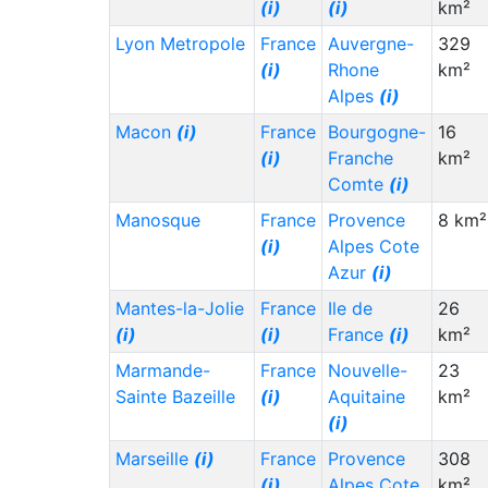
(i)
(i)
km²
Lyon Metropole
France
Auvergne-
329
(i)
Rhone
km²
Alpes
(i)
Macon
(i)
France
Bourgogne-
16
(i)
Franche
km²
Comte
(i)
Manosque
France
Provence
8 km²
(i)
Alpes Cote
Azur
(i)
Mantes-la-Jolie
France
Ile de
26
(i)
(i)
France
(i)
km²
Marmande-
France
Nouvelle-
23
Sainte Bazeille
(i)
Aquitaine
km²
(i)
Marseille
(i)
France
Provence
308
(i)
Alpes Cote
km²