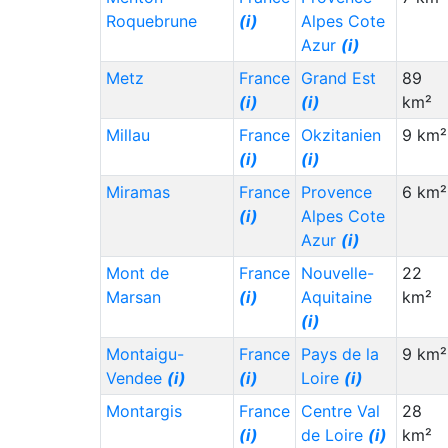
Roquebrune
(i)
Alpes Cote
Azur
(i)
Metz
France
Grand Est
89
(i)
(i)
km²
Millau
France
Okzitanien
9 km²
(i)
(i)
Miramas
France
Provence
6 km²
(i)
Alpes Cote
Azur
(i)
Mont de
France
Nouvelle-
22
Marsan
(i)
Aquitaine
km²
(i)
Montaigu-
France
Pays de la
9 km²
Vendee
(i)
(i)
Loire
(i)
Montargis
France
Centre Val
28
(i)
de Loire
(i)
km²