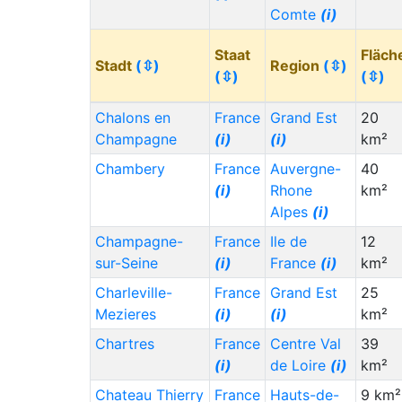
Comte
(i)
Guinea-Bissau
10,000
1,000
(GW)
(i)
Staat
Fläch
Stadt
(⇳)
Region
(⇳)
Belarus (BY)
10,000
1,000
(⇳)
(⇳)
Paraguay (PY)
(i)
9,000
4,000
Chalons en
France
Grand Est
20
Norway (NO)
(i)
8,000
25,000
Champagne
(i)
(i)
km²
Timor-Leste (TL)
6,000
***
Chambery
France
Auvergne-
40
(i)
(i)
Rhone
km²
St. Martin (MF)
6,000
20,000
Alpes
(i)
Latvia (LV)
(i)
6,000
2,000
Champagne-
France
Ile de
12
sur-Seine
(i)
France
(i)
km²
Gambia (GM)
(i)
6,000
3,000
Charleville-
France
Grand Est
25
Uruguay (UY)
(i)
5,000
1,000
Mezieres
(i)
(i)
km²
Trinidad & Tobago
5,000
***
Chartres
France
Centre Val
39
(TT)
(i)
de Loire
(i)
km²
Slovakia (SK)
(i)
5,000
3,000
Chateau Thierry
France
Hauts-de-
9 km²