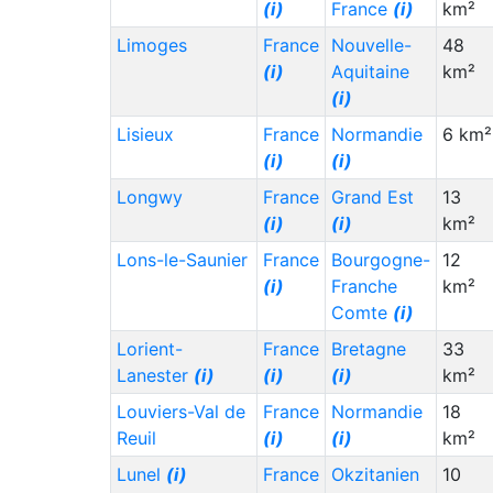
(i)
France
(i)
km²
Limoges
France
Nouvelle-
48
(i)
Aquitaine
km²
(i)
Lisieux
France
Normandie
6 km²
(i)
(i)
Longwy
France
Grand Est
13
(i)
(i)
km²
Lons-le-Saunier
France
Bourgogne-
12
(i)
Franche
km²
Comte
(i)
Lorient-
France
Bretagne
33
Lanester
(i)
(i)
(i)
km²
Louviers-Val de
France
Normandie
18
Reuil
(i)
(i)
km²
Lunel
(i)
France
Okzitanien
10