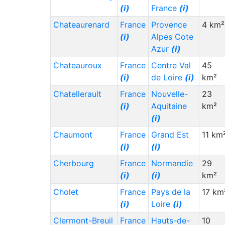
Seychelles (SC)
(i)
5,000
8,000
(i)
France
(i)
Qatar (QA)
(i)
5,000
25,000
Chateaurenard
France
Provence
4 km²
Oman (OM)
(i)
5,000
5,000
(i)
Alpes Cote
Azur
(i)
New Zealand (NZ)
5,000
35,000
(i)
Chateauroux
France
Centre Val
45
(i)
de Loire
(i)
km²
Migration
Migration
Staat (Code)
(⇳)
Von
(⇳)
Nach
(⇳)
Chatellerault
France
Nouvelle-
23
(i)
Aquitaine
km²
Libya (LY)
(i)
5,000
10,000
(i)
Jamaica (JM)
(i)
5,000
2,000
Chaumont
France
Grand Est
11 km
Ireland (IE)
(i)
5,000
10,000
(i)
(i)
Fiji (FJ)
5,000
3,000
Cherbourg
France
Normandie
29
(i)
(i)
km²
Western Sahara
5,000
***
(EH)
(i)
Cholet
France
Pays de la
17 km
(i)
Loire
(i)
Denmark (DK)
(i)
5,000
15,000
Clermont-Breuil
France
Hauts-de-
10
Andorra (AD)
(i)
5,000
15,000