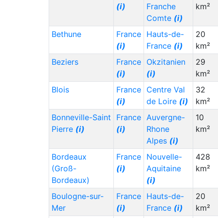
(i)
(i)
Franche
km²
Japan (JP)
(i)
25,000
17,000
Comte
(i)
Hungary (HU)
(i)
25,000
10,000
Bethune
France
Hauts-de-
20
(i)
France
(i)
km²
Honduras (HN)
(i)
25,000
1,000
Beziers
France
Okzitanien
29
Chile (CL)
(i)
25,000
20,000
(i)
(i)
km²
Luxembourg (LU)
22,000
60,000
Blois
France
Centre Val
32
(i)
(i)
de Loire
(i)
km²
South Korea (KR)
22,000
15,000
Bonneville-Saint
France
Auvergne-
10
(i)
Pierre
(i)
(i)
Rhone
km²
Dominican
22,000
5,000
Alpes
(i)
Republic (DO)
(i)
Bordeaux
France
Nouvelle-
428
Czechia (CZ)
(i)
22,000
8,000
(Groß-
(i)
Aquitaine
km²
Bordeaux)
(i)
Sierra Leone (SL)
20,000
2,000
(i)
Boulogne-sur-
France
Hauts-de-
20
Mer
(i)
France
(i)
km²
Migration
Migration
Staat (Code)
(⇳)