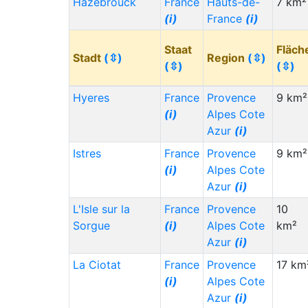
Hazebrouck
France
Hauts-de-
7 km²
(i)
France
(i)
Staat
Fläch
Stadt
(⇳)
Region
(⇳)
(⇳)
(⇳)
Hyeres
France
Provence
9 km²
(i)
Alpes Cote
Azur
(i)
Istres
France
Provence
9 km²
(i)
Alpes Cote
Azur
(i)
L'Isle sur la
France
Provence
10
Sorgue
(i)
Alpes Cote
km²
Azur
(i)
La Ciotat
France
Provence
17 km
(i)
Alpes Cote
Azur
(i)