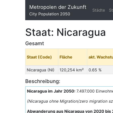
Metropolen der Zukunft
Städte
S
City Population 2050
Staat: Nicaragua
Gesamt
Staat (Code)
Fläche
akt. Wachs
Nicaragua (NI)
120,254 km²
0.65 %
Beschreibung:
Nicaragua im Jahr 2050:
7.497.000 Einwohn
(Nicaragua ohne Migration/zero migration s
Abwanderung aus Nicaragua von 2020 bis