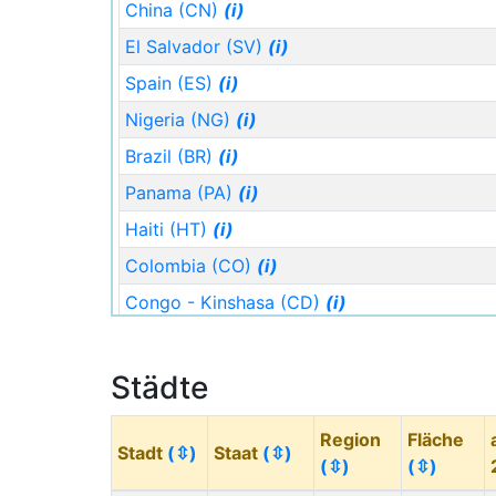
China (CN)
(i)
El Salvador (SV)
(i)
Spain (ES)
(i)
Nigeria (NG)
(i)
Brazil (BR)
(i)
Panama (PA)
(i)
Haiti (HT)
(i)
Colombia (CO)
(i)
Congo - Kinshasa (CD)
(i)
Canada (CA)
(i)
Staat (Code)
(⇳)
Städte
Argentina (AR)
(i)
Region
Fläche
India (IN)
(i)
Stadt
(⇳)
Staat
(⇳)
(⇳)
(⇳)
Ghana (GH)
(i)