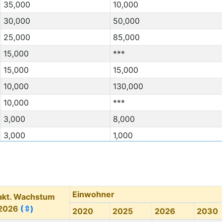
35,000
10,000
30,000
50,000
25,000
85,000
15,000
***
15,000
15,000
10,000
130,000
10,000
***
3,000
8,000
3,000
1,000
3,000
38,000
Migration Von
(⇳)
Migration Nach
(⇳)
3,000
20,000
Einwohner
akt. Wachstum
2,000
1,000
2026
(⇳)
2020
2025
2026
2030
2,000
***