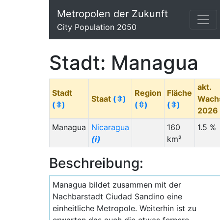
Metropolen der Zukunft
City Population 2050
Stadt: Managua
akt.
Stadt
Region
Fläche
Staat
(⇳)
Wach
(⇳)
(⇳)
(⇳)
2026
Managua
Nicaragua
160
1.5 %
(i)
km²
Beschreibung:
Managua bildet zusammen mit der
Nachbarstadt Ciudad Sandino eine
einheitliche Metropole. Weiterhin ist zu