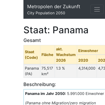
Metropolen der Zukunft
City Population 2050
Staat: Panama
Gesamt
akt.
Einwohner
Staat
Fläche
Wachstum
(Code)
2026
2020
20
Panama
75,517
1.3 %
4,314,000
4,7
(PA)
km²
Beschreibung:
Panama im Jahr 2050:
5.991.000 Einwohner
(Panama ohne Migration/zero migration