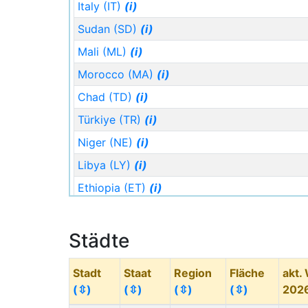
Italy (IT)
(i)
Sudan (SD)
(i)
Mali (ML)
(i)
Morocco (MA)
(i)
Chad (TD)
(i)
Türkiye (TR)
(i)
Niger (NE)
(i)
Libya (LY)
(i)
Ethiopia (ET)
(i)
Congo - Kinshasa (CD)
(i)
Staat (Code)
(⇳)
Städte
Saudi Arabia (SA)
(i)
Stadt
Staat
Region
Fläche
akt.
Burkina Faso (BF)
(i)
(⇳)
(⇳)
(⇳)
(⇳)
202
Palästina ()
(i)