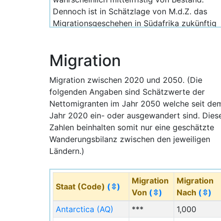
Dennoch ist in Schätzlage von M.d.Z. das
Migrationsgeschehen in Südafrika zukünftig
zwischen den Jahren 2020 und 2050
weiterhin deutlich positiv zu Gunsten der
Migration
Zuwanderung gegenüber der Abwanderung;
mit einen Zuwanderungsüberschuss von 4,1
Migration zwischen 2020 und 2050. (Die
Millionen Menschen im langen Zeitraum von
folgenden Angaben sind Schätzwerte der
2020 bis 2050 ergibt sich eine finale
Nettomigranten im Jahr 2050 welche seit de
Einwohnerzahl von 77,6 Millionen Menschen
Jahr 2020 ein- oder ausgewandert sind. Dies
für das Jahr 2050. Vor allem die Metropolen
Zahlen beinhalten somit nur eine geschätzte
nehmen den größten Anteil des Wachstums
Wanderungsbilanz zwischen den jeweiligen
auf welches für diesen Zeitraum 17,5
Ländern.)
Millionen Menschen betragen würde.
Im Jahr 2025 lebten in den vier
Migration
Migration
Millionenstädten Südafrikas insgesamt
Staat (Code)
(⇳)
Von
(⇳)
Nach
(⇳)
24.799.000 Menschen (24,8 Mio.) während
es im Jahr 2050 in Sichtweise von M.d.Z. mit
Antarctica (AQ)
***
1,000
38.045.000 deitlich mehr sein werden (drei