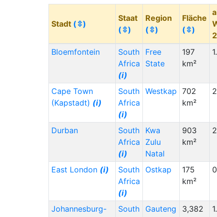
a
Uruguay (UY)
(i)
1,000
3,000
Staat
Region
Fläche
Stadt
(⇳)
(⇳)
(⇳)
(⇳)
Mayotte (YT)
1,000
3,000
Palästina ()
(i)
2,000
***
Bloemfontein
South
Free
197
1
Bahrain (BH)
(i)
2,000
3,000
Africa
State
km²
(i)
Cuba (CU)
(i)
2,000
12,000
Cape Town
South
Westkap
702
2
Cape Verde (CV)
2,000
***
(Kapstadt)
(i)
Africa
km²
(i)
(i)
Czechia (CZ)
(i)
2,000
5,000
Durban
South
Kwa
903
2
Western Sahara
2,000
***
Africa
Zulu
km²
(EH)
(i)
(i)
Natal
Georgia (GE)
(i)
2,000
1,000
East London
(i)
South
Ostkap
175
0
Guyana (GY)
(i)
Africa
2,000
***
km²
(i)
Cambodia (KH)
(i)
2,000
3,000
Johannesburg-
South
Gauteng
3,382
1
South Korea (KR)
2,000
4,000