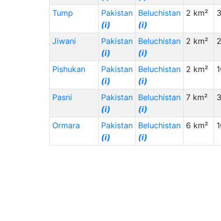
Tump
Pakistan
Beluchistan
2 km²
3
(i)
(i)
Jiwani
Pakistan
Beluchistan
2 km²
(i)
(i)
Pishukan
Pakistan
Beluchistan
2 km²
1
(i)
(i)
Pasni
Pakistan
Beluchistan
7 km²
(i)
(i)
Ormara
Pakistan
Beluchistan
6 km²
1
(i)
(i)