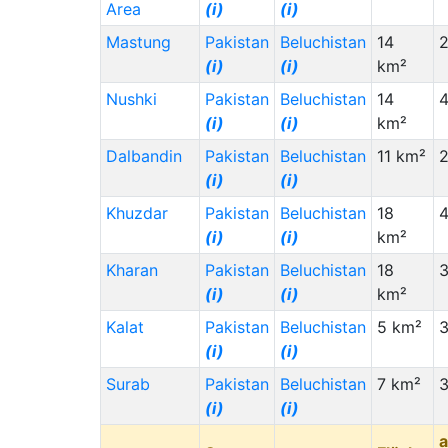
Area
(i)
(i)
Mastung
Pakistan
Beluchistan
14
2
(i)
(i)
km²
Nushki
Pakistan
Beluchistan
14
4
(i)
(i)
km²
Dalbandin
Pakistan
Beluchistan
11 km²
(i)
(i)
Khuzdar
Pakistan
Beluchistan
18
4
(i)
(i)
km²
Kharan
Pakistan
Beluchistan
18
3
(i)
(i)
km²
Kalat
Pakistan
Beluchistan
5 km²
3
(i)
(i)
Surab
Pakistan
Beluchistan
7 km²
3
(i)
(i)
a