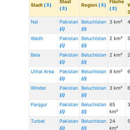
Staat
Fläche
Stadt
(⇳)
Region
(⇳)
(⇳)
(⇳)
Nal
Pakistan
Beluchistan
3 km²
(i)
(i)
Wadh
Pakistan
Beluchistan
2 km²
(i)
(i)
Bela
Pakistan
Beluchistan
2 km²
2
(i)
(i)
Uthal Area
Pakistan
Beluchistan
8 km²
6
(i)
(i)
Winder
Pakistan
Beluchistan
3 km²
6
(i)
(i)
Panjgur
Pakistan
Beluchistan
65
3
(i)
(i)
km²
Turbat
Pakistan
Beluchistan
24
5
(i)
(i)
km²