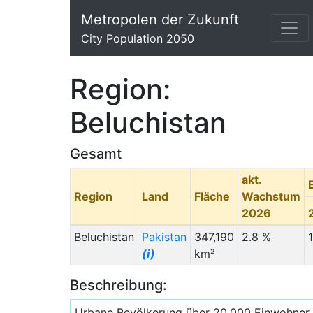
Metropolen der Zukunft
City Population 2050
Region:
Beluchistan
Gesamt
akt.
Region
Land
Fläche
Wachstum
2026
Beluchistan
Pakistan
347,190
2.8 %
(i)
km²
Beschreibung:
Urbane Bevölkerung über 20.000 Einwohner