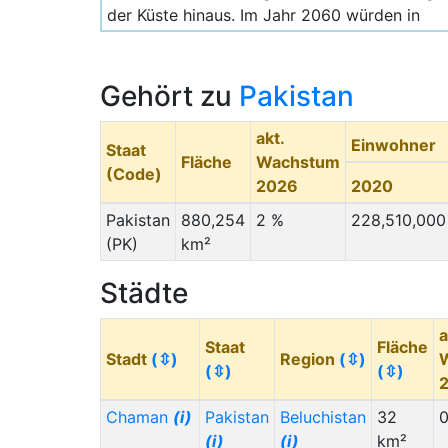
der Küste hinaus. Im Jahr 2060 würden in
Schätzlage von M.d.Z mit rund 5 Millionen
weiterhin dort deutlich mehr Menschen
leben.
Gehört zu
Pakistan
akt.
Einwohner
Staat
Fläche
Wachstum
(Code)
2026
2020
Pakistan
880,254
2 %
228,510,000
(PK)
km²
Städte
a
Staat
Fläche
Stadt
(⇳)
Region
(⇳)
(⇳)
(⇳)
Chaman
(i)
Pakistan
Beluchistan
32
(i)
(i)
km²