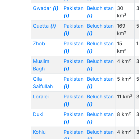
Gwadar
(i)
Pakistan
Beluchistan
30
(i)
(i)
km²
Quetta
(i)
Pakistan
Beluchistan
169
(i)
(i)
km²
Zhob
Pakistan
Beluchistan
15
1
(i)
(i)
km²
Muslim
Pakistan
Beluchistan
4 km²
3
Bagh
(i)
(i)
Qila
Pakistan
Beluchistan
5 km²
Saifullah
(i)
(i)
Loralei
Pakistan
Beluchistan
11 km²
3
(i)
(i)
Duki
Pakistan
Beluchistan
8 km²
3
(i)
(i)
Kohlu
Pakistan
Beluchistan
4 km²
3