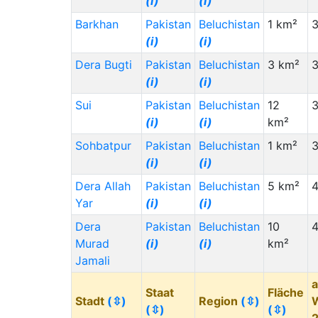
(i)
(i)
Barkhan
Pakistan
Beluchistan
1 km²
(i)
(i)
Dera Bugti
Pakistan
Beluchistan
3 km²
3
(i)
(i)
Sui
Pakistan
Beluchistan
12
3
(i)
(i)
km²
Sohbatpur
Pakistan
Beluchistan
1 km²
(i)
(i)
Dera Allah
Pakistan
Beluchistan
5 km²
4
Yar
(i)
(i)
Dera
Pakistan
Beluchistan
10
4
Murad
(i)
(i)
km²
Jamali
a
Staat
Fläche
Stadt
(⇳)
Region
(⇳)
(⇳)
(⇳)