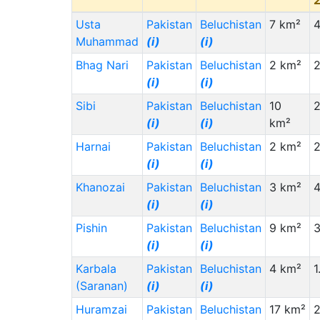
Usta
Pakistan
Beluchistan
7 km²
Muhammad
(i)
(i)
Bhag Nari
Pakistan
Beluchistan
2 km²
(i)
(i)
Sibi
Pakistan
Beluchistan
10
(i)
(i)
km²
Harnai
Pakistan
Beluchistan
2 km²
2
(i)
(i)
Khanozai
Pakistan
Beluchistan
3 km²
4
(i)
(i)
Pishin
Pakistan
Beluchistan
9 km²
3
(i)
(i)
Karbala
Pakistan
Beluchistan
4 km²
1
(Saranan)
(i)
(i)
Huramzai
Pakistan
Beluchistan
17 km²