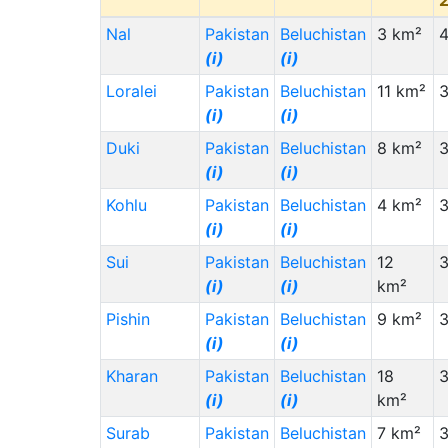
Nal
Pakistan
Beluchistan
3 km²
(i)
(i)
Loralei
Pakistan
Beluchistan
11 km²
3
(i)
(i)
Duki
Pakistan
Beluchistan
8 km²
3
(i)
(i)
Kohlu
Pakistan
Beluchistan
4 km²
3
(i)
(i)
Sui
Pakistan
Beluchistan
12
3
(i)
(i)
km²
Pishin
Pakistan
Beluchistan
9 km²
3
(i)
(i)
Kharan
Pakistan
Beluchistan
18
3
(i)
(i)
km²
Surab
Pakistan
Beluchistan
7 km²
3