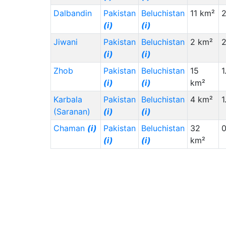
Dalbandin
Pakistan
Beluchistan
11 km²
(i)
(i)
Jiwani
Pakistan
Beluchistan
2 km²
(i)
(i)
Zhob
Pakistan
Beluchistan
15
1
(i)
(i)
km²
Karbala
Pakistan
Beluchistan
4 km²
1
(Saranan)
(i)
(i)
Chaman
(i)
Pakistan
Beluchistan
32
(i)
(i)
km²