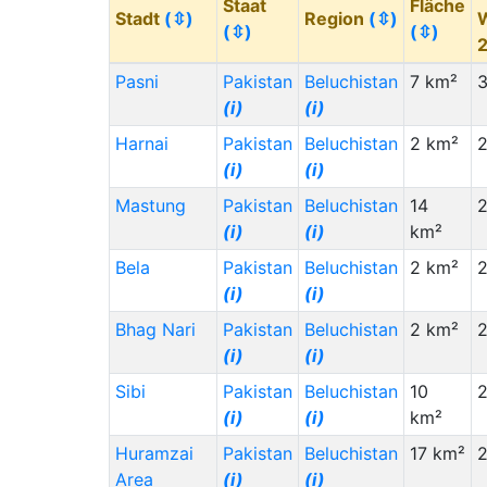
Staat
Fläche
Stadt
(⇳)
Region
(⇳)
(⇳)
(⇳)
Pasni
Pakistan
Beluchistan
7 km²
(i)
(i)
Harnai
Pakistan
Beluchistan
2 km²
2
(i)
(i)
Mastung
Pakistan
Beluchistan
14
2
(i)
(i)
km²
Bela
Pakistan
Beluchistan
2 km²
2
(i)
(i)
Bhag Nari
Pakistan
Beluchistan
2 km²
(i)
(i)
Sibi
Pakistan
Beluchistan
10
(i)
(i)
km²
Huramzai
Pakistan
Beluchistan
17 km²
Area
(i)
(i)