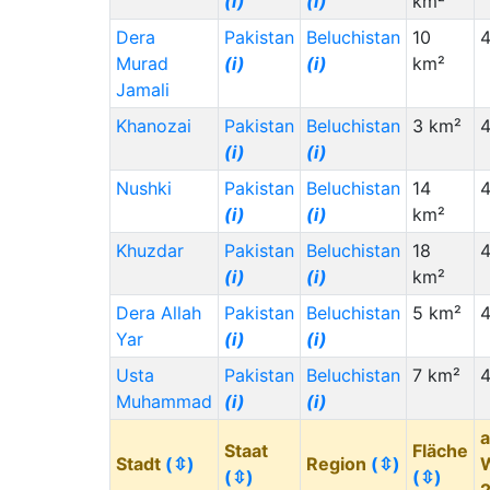
(i)
(i)
km²
Dera
Pakistan
Beluchistan
10
4
Murad
(i)
(i)
km²
Jamali
Khanozai
Pakistan
Beluchistan
3 km²
4
(i)
(i)
Nushki
Pakistan
Beluchistan
14
4
(i)
(i)
km²
Khuzdar
Pakistan
Beluchistan
18
4
(i)
(i)
km²
Dera Allah
Pakistan
Beluchistan
5 km²
4
Yar
(i)
(i)
Usta
Pakistan
Beluchistan
7 km²
Muhammad
(i)
(i)
a
Staat
Fläche
Stadt
(⇳)
Region
(⇳)
(⇳)
(⇳)