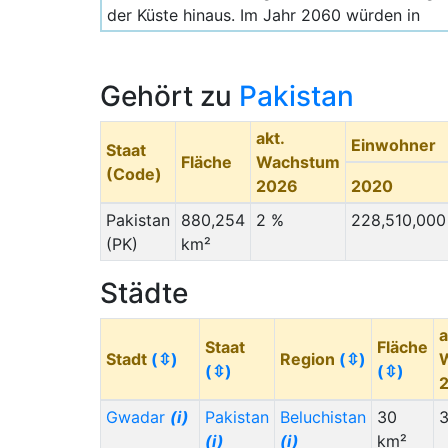
der Küste hinaus. Im Jahr 2060 würden in
Schätzlage von M.d.Z mit rund 5 Millionen
weiterhin dort deutlich mehr Menschen
leben.
Gehört zu
Pakistan
akt.
Einwohner
Staat
Fläche
Wachstum
(Code)
2026
2020
Pakistan
880,254
2 %
228,510,000
(PK)
km²
Städte
a
Staat
Fläche
Stadt
(⇳)
Region
(⇳)
(⇳)
(⇳)
Gwadar
(i)
Pakistan
Beluchistan
30
(i)
(i)
km²