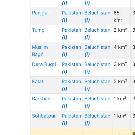
(i)
(i)
Panjgur
Pakistan
Beluchistan
65
3
(i)
(i)
km²
Tump
Pakistan
Beluchistan
2 km²
3
(i)
(i)
Muslim
Pakistan
Beluchistan
4 km²
3
Bagh
(i)
(i)
Dera Bugti
Pakistan
Beluchistan
3 km²
3
(i)
(i)
Kalat
Pakistan
Beluchistan
5 km²
3
(i)
(i)
Barkhan
Pakistan
Beluchistan
1 km²
(i)
(i)
Sohbatpur
Pakistan
Beluchistan
1 km²
(i)
(i)
a