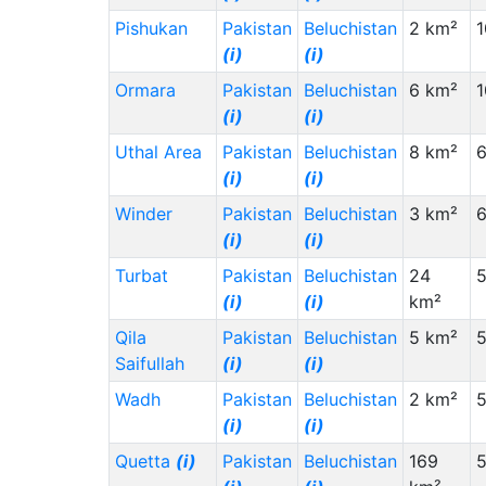
Pishukan
Pakistan
Beluchistan
2 km²
1
(i)
(i)
Ormara
Pakistan
Beluchistan
6 km²
1
(i)
(i)
Uthal Area
Pakistan
Beluchistan
8 km²
6
(i)
(i)
Winder
Pakistan
Beluchistan
3 km²
6
(i)
(i)
Turbat
Pakistan
Beluchistan
24
5
(i)
(i)
km²
Qila
Pakistan
Beluchistan
5 km²
Saifullah
(i)
(i)
Wadh
Pakistan
Beluchistan
2 km²
(i)
(i)
Quetta
(i)
Pakistan
Beluchistan
169