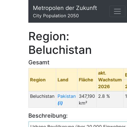
Metropolen der Zukunft
City Population 2050
Region:
Beluchistan
Gesamt
akt.
Region
Land
Fläche
Wachstum
2026
Beluchistan
Pakistan
347,190
2.8 %
(i)
km²
Beschreibung:
Urbane Bevölkerung über 20.000 Einwohner