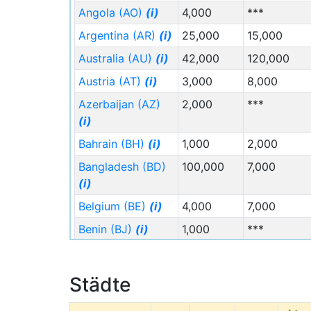
Angola (AO)
(i)
4,000
***
Argentina (AR)
(i)
25,000
15,000
Australia (AU)
(i)
42,000
120,000
Austria (AT)
(i)
3,000
8,000
Azerbaijan (AZ)
2,000
***
(i)
Bahrain (BH)
(i)
1,000
2,000
Bangladesh (BD)
100,000
7,000
(i)
Belgium (BE)
(i)
4,000
7,000
Benin (BJ)
(i)
1,000
***
Bhutan (BT)
(i)
2,000
***
Bolivia (BO)
(i)
2,000
***
Städte
Brazil (BR)
(i)
50,000
28,000