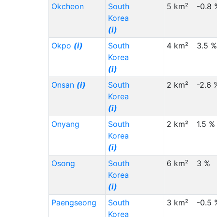
Okcheon
South
5 km²
-0.8 
Korea
(i)
Okpo
(i)
South
4 km²
3.5 %
Korea
(i)
Onsan
(i)
South
2 km²
-2.6 
Korea
(i)
Onyang
South
2 km²
1.5 %
Korea
(i)
Osong
South
6 km²
3 %
Korea
(i)
Paengseong
South
3 km²
-0.5 
Korea