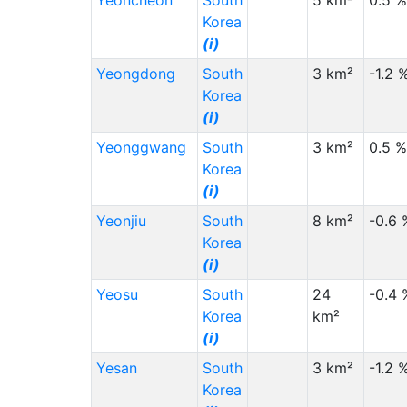
Yeoncheon
South
5 km²
0.5 %
Korea
(i)
Yeongdong
South
3 km²
-1.2 
Korea
(i)
Yeonggwang
South
3 km²
0.5 %
Korea
(i)
Yeonjiu
South
8 km²
-0.6 
Korea
(i)
Yeosu
South
24
-0.4 
Korea
km²
(i)
Yesan
South
3 km²
-1.2 
Korea