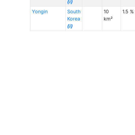
(i)
Yongin
South
10
1.5 %
Korea
km²
(i)