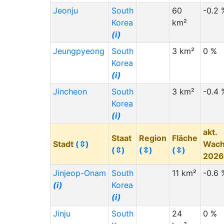
Jeonju
South
60
-0.2 
Korea
km²
(i)
Jeungpyeong
South
3 km²
0 %
Korea
(i)
Jincheon
South
3 km²
-0.4 
Korea
(i)
akt.
Staat
Region
Fläche
Stadt
(⇳)
Wach
(⇳)
(⇳)
(⇳)
202
Jinjeop-Onam
South
11 km²
-0.6 
(i)
Korea
(i)
Jinju
South
24
0 %