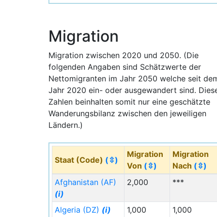
Ländliche Bevölkerung im Jahr 2060:
4.828.000 (- 12,6%)
Migration
Migration zwischen 2020 und 2050. (Die
folgenden Angaben sind Schätzwerte der
Nettomigranten im Jahr 2050 welche seit de
Jahr 2020 ein- oder ausgewandert sind. Dies
Zahlen beinhalten somit nur eine geschätzte
Wanderungsbilanz zwischen den jeweiligen
Ländern.)
Migration
Migration
Staat (Code)
(⇳)
Von
(⇳)
Nach
(⇳)
Afghanistan (AF)
2,000
***
(i)
Algeria (DZ)
(i)
1,000
1,000