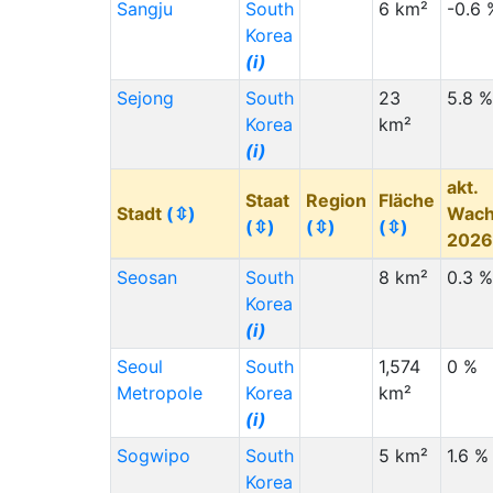
Sangju
South
6 km²
-0.6 
Korea
(i)
Sejong
South
23
5.8 %
Korea
km²
(i)
akt.
Staat
Region
Fläche
Stadt
(⇳)
Wach
(⇳)
(⇳)
(⇳)
202
Seosan
South
8 km²
0.3 %
Korea
(i)
Seoul
South
1,574
0 %
Metropole
Korea
km²
(i)
Sogwipo
South
5 km²
1.6 %
Korea