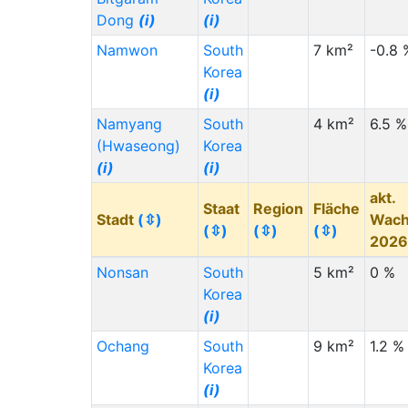
Dong
(i)
(i)
Namwon
South
7 km²
-0.8 
Korea
(i)
Namyang
South
4 km²
6.5 %
(Hwaseong)
Korea
(i)
(i)
akt.
Staat
Region
Fläche
Stadt
(⇳)
Wach
(⇳)
(⇳)
(⇳)
202
Nonsan
South
5 km²
0 %
Korea
(i)
Ochang
South
9 km²
1.2 %
Korea
(i)