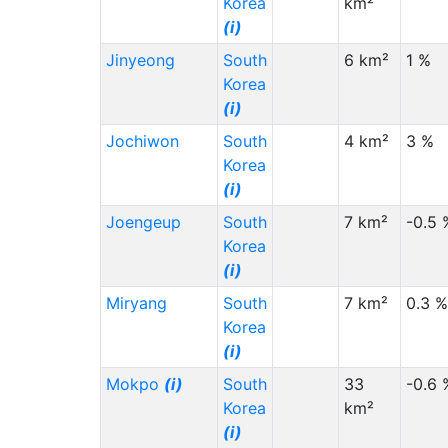
Korea
km²
(i)
Jinyeong
South
6 km²
1 %
Korea
(i)
Jochiwon
South
4 km²
3 %
Korea
(i)
Joengeup
South
7 km²
-0.5 
Korea
(i)
Miryang
South
7 km²
0.3 %
Korea
(i)
Mokpo
(i)
South
33
-0.6 
Korea
km²
(i)