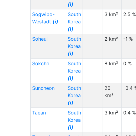
(i)
Sogwipo-
South
3 km²
2.5 %
Westadt
(i)
Korea
(i)
Soheul
South
2 km²
-1 %
Korea
(i)
Sokcho
South
8 km²
0 %
Korea
(i)
Suncheon
South
20
-0.4 
Korea
km²
(i)
Taean
South
3 km²
0.4 %
Korea
(i)