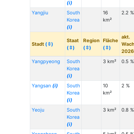
(i)
Yangjiu
South
16
2.2 %
Korea
km²
(i)
akt.
Staat
Region
Fläche
Stadt
(⇳)
Wach
(⇳)
(⇳)
(⇳)
202
Yangpyeong
South
3 km²
0.5 %
Korea
(i)
Yangsan
(i)
South
10
2 %
Korea
km²
(i)
Yeoju
South
3 km²
0.8 %
Korea
(i)