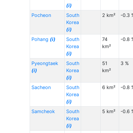
(i)
Pocheon
South
2 km²
-0.3 
Korea
(i)
Pohang
(i)
South
74
-0.8 
Korea
km²
(i)
Pyeongtaek
South
51
3 %
(i)
Korea
km²
(i)
Sacheon
South
6 km²
-0.8 
Korea
(i)
Samcheok
South
5 km²
-0.6 
Korea
(i)