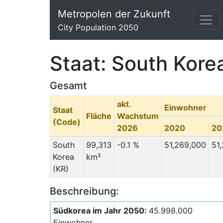
Metropolen der Zukunft
City Population 2050
Staat: South Kore
Gesamt
akt.
Einwohner
Staat
Fläche
Wachstum
(Code)
2026
2020
20
South
99,313
-0.1 %
51,269,000
51
Korea
km²
(KR)
Beschreibung:
Südkorea im Jahr 2050:
45.998.000
Einwohner