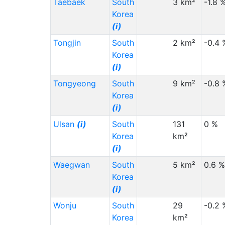
Taebaek
South
3 km²
-1.8 
Korea
(i)
Tongjin
South
2 km²
-0.4 
Korea
(i)
Tongyeong
South
9 km²
-0.8 
Korea
(i)
Ulsan
(i)
South
131
0 %
Korea
km²
(i)
Waegwan
South
5 km²
0.6 %
Korea
(i)
Wonju
South
29
-0.2 
Korea
km²