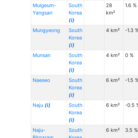
Mulgeum-
South
28
1.6 %
Yangsan
Korea
km²
(i)
Mungyeong
South
4 km²
-1.3 
Korea
(i)
Munsan
South
4 km²
0 %
Korea
(i)
Naeseo
South
6 km²
-1.5 
Korea
(i)
Naju
(i)
South
6 km²
-0.5 
Korea
(i)
Naju-
South
6 km²
3.5 %
Bitgaram
Korea