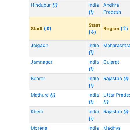
Hindupur
(i)
India
Andhra
(i)
Pradesh
Staat
Stadt
(⇳)
Region
(⇳)
(⇳)
Jalgaon
India
Maharashtr
(i)
Jamnagar
India
Gujarat
(i)
Behror
India
Rajastan
(i)
(i)
Mathura
(i)
India
Uttar Prade
(i)
(i)
Kherli
India
Rajastan
(i)
(i)
Morena
India
Madhya