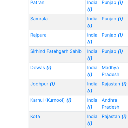
Patran
India
Punjab
(i)
Uzbekistan (UZ)
60,000
60,000
(i)
(i)
Samrala
India
Punjab
(i)
Singapore (SG)
(i)
65,000
300,000
(i)
Madagascar (MG)
70,000
40,000
Rajpura
India
Punjab
(i)
(i)
(i)
Mozambique (MZ)
70,000
50,000
Sirhind Fatehgarh Sahib
India
Punjab
(i)
(i)
(i)
Thailand (TH)
(i)
70,000
700,000
Dewas
(i)
India
Madhya
Congo - Kinshasa
80,000
100,000
(i)
Pradesh
(CD)
(i)
Jodhpur
(i)
India
Rajastan
(i)
Migration
Migration
(i)
Staat (Code)
(⇳)
Von
(⇳)
Nach
(⇳)
Karnul (Kurnool)
(i)
India
Andhra
Japan (JP)
(i)
80,000
630,000
(i)
Pradesh
Mauritius (MU)
(i)
80,000
200,000
Kota
India
Rajastan
(i)
(i)
Somalia (SO)
(i)
80,000
3,000