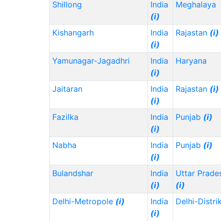
Shillong
India
Meghalaya
(i)
Kishangarh
India
Rajastan
(i)
(i)
Yamunagar-Jagadhri
India
Haryana
(i)
Jaitaran
India
Rajastan
(i)
(i)
Fazilka
India
Punjab
(i)
(i)
Nabha
India
Punjab
(i)
(i)
Bulandshar
India
Uttar Prade
(i)
(i)
Delhi-Metropole
(i)
India
Delhi-Distri
(i)