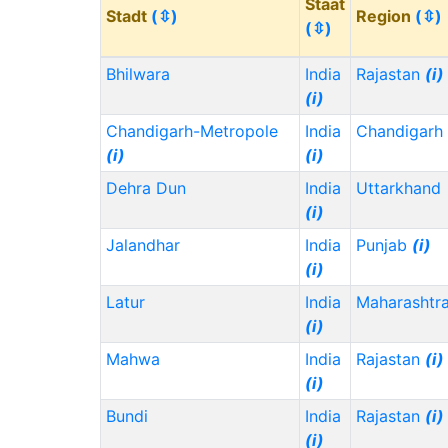
Staat
Stadt
(⇳)
Region
(⇳)
(⇳)
Bhilwara
India
Rajastan
(i)
(i)
Chandigarh-Metropole
India
Chandigarh
(i)
(i)
Dehra Dun
India
Uttarkhand
(i)
Jalandhar
India
Punjab
(i)
(i)
Latur
India
Maharashtr
(i)
Mahwa
India
Rajastan
(i)
(i)
Bundi
India
Rajastan
(i)
(i)