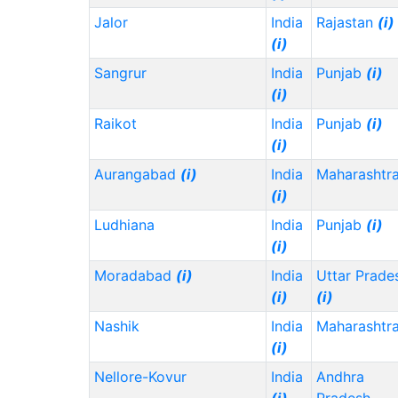
Jalor
India
Rajastan
(i)
(i)
Sangrur
India
Punjab
(i)
(i)
Raikot
India
Punjab
(i)
(i)
Aurangabad
(i)
India
Maharashtr
(i)
Ludhiana
India
Punjab
(i)
(i)
Moradabad
(i)
India
Uttar Prade
(i)
(i)
Nashik
India
Maharashtr
(i)
Nellore-Kovur
India
Andhra