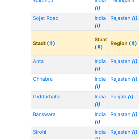
Warangal
India
Telangana
(i)
Sojat Road
India
Rajastan
(i)
(i)
Staat
Stadt
(⇳)
Region
(⇳)
(⇳)
Anta
India
Rajastan
(i)
(i)
Chhabra
India
Rajastan
(i)
(i)
Giddarbaha
India
Punjab
(i)
(i)
Banswara
India
Rajastan
(i)
(i)
Sirohi
India
Rajastan
(i)