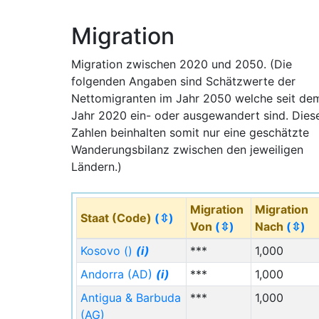
Millionenstädte in Indien sein. Zudem erlaubt
Migration
die noch relativ am Anfang stehende
Urbanisierung im Land eine starke Expansion
Migration zwischen 2020 und 2050. (Die
der kleineren Städte in der Fläche was
folgenden Angaben sind Schätzwerte der
gewaltige Anstrengungen und allgemeines
Nettomigranten im Jahr 2050 welche seit de
Planungsvermögen verlangt. Der Zeitraum
Jahr 2020 ein- oder ausgewandert sind. Dies
dieser "heißen Transformation" vom Land
Zahlen beinhalten somit nur eine geschätzte
und Kleinstädte in die Groß und
Wanderungsbilanz zwischen den jeweiligen
Millionenstädte hat bereits um das Jahr 2010
Ländern.)
begonnen und steuert auf einen Höhepunkt
zwischen 2030 und 2045 zu. Anschließend
stabilisieren sich die Steigerungen um das
Migration
Migration
Staat (Code)
(⇳)
Jahr 2050 und einige Metropolen würden
Von
(⇳)
Nach
(⇳)
dann sogar wieder sinkende
Kosovo ()
(i)
***
1,000
Einwohnerzahlen erwarten können.
Megastädte mit über 10 Millionen Menschen
Andorra (AD)
(i)
***
1,000
gab es in Indien mit sechs in der Anzahl im
Antigua & Barbuda
***
1,000
Jahr 2020, während es im Jahr 2050 bereits
(AG)