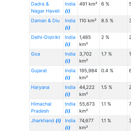
Dadra &
India
491 km²
6 %
Nauru (NR)
(i)
***
1,000
Nagar Haveli
(i)
French Polynesia
***
2,000
Daman & Diu
India
110 km²
8.5 %
(PF)
(i)
Palau (PW)
***
1,000
Delhi-Distrikt
India
1,485
2 %
Solomon Islands
***
1,000
(i)
km²
(SB)
Goa
India
3,702
1.7 %
Slovenia (SI)
(i)
***
10,000
(i)
km²
Uruguay (UY)
(i)
***
4,000
Gujarat
India
195,984
0.4 %
(i)
km²
Migration
Migration
Staat (Code)
(⇳)
Von
(⇳)
Nach
(⇳)
Haryana
India
44,222
1.5 %
(i)
km²
Vanuatu (VU)
***
1,000
Himachal
India
55,673
1.1 %
Samoa (WS)
***
1,000
Pradesh
(i)
km²
Mayotte (YT)
***
2,000
Jharkhand
(i)
India
74,677
1.1 %
Bosnia &
1,000
2,000
(i)
km²