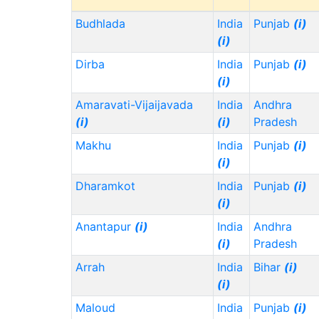
(i)
Budhlada
India
Punjab
(i)
Pakistan (PK)
(i)
2,500,000
3,500,000
(i)
Nepal (NP)
(i)
3,500,000
4,000,000
Dirba
India
Punjab
(i)
Bangladesh (BD)
5,500,000
2,800,000
(i)
(i)
Amaravati-Vijaijavada
India
Andhra
(i)
(i)
Pradesh
Makhu
India
Punjab
(i)
(i)
Dharamkot
India
Punjab
(i)
(i)
Anantapur
(i)
India
Andhra
(i)
Pradesh
Arrah
India
Bihar
(i)
(i)
Maloud
India
Punjab
(i)