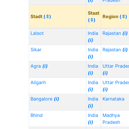
(i)
Pradesh
Staat
Stadt
(⇳)
Region
(⇳)
(⇳)
Lalsot
India
Rajastan
(i)
(i)
Sikar
India
Rajastan
(i)
(i)
Agra
(i)
India
Uttar Prade
(i)
(i)
Aligarh
India
Uttar Prade
(i)
(i)
Bangalore
(i)
India
Karnataka
(i)
Bhind
India
Madhya
(i)
Pradesh