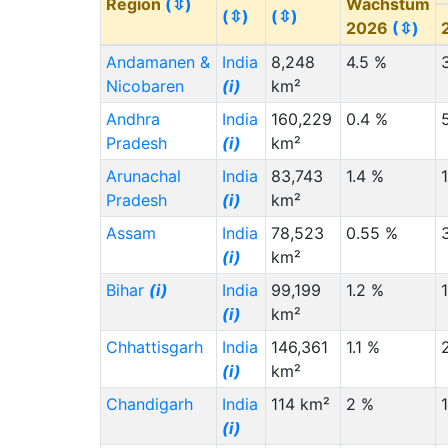
Region
(⇳)
Wachstum
Staat (Code)
(⇳)
(⇳)
(⇳)
Von
(⇳)
Nach
(⇳)
2026
(⇳)
Guam (GU)
***
4,000
Andamanen &
India
8,248
4.5 %
Nicobaren
(i)
km²
Iceland (IS)
(i)
***
20,000
Andhra
India
160,229
0.4 %
St. Kitts & Nevis
***
1,000
Pradesh
(i)
km²
(KN)
Arunachal
India
83,743
1.4 %
St. Lucia (LC)
***
2,000
Pradesh
(i)
km²
Liechtenstein (LI)
***
1,000
Assam
India
78,523
0.55 %
Luxembourg (LU)
***
30,000
(i)
km²
(i)
Bihar
(i)
India
99,199
1.2 %
Montenegro (ME)
***
2,000
(i)
km²
(i)
Chhattisgarh
India
146,361
1.1 %
Northern Mariana
***
1,000
(i)
km²
Islands (MP)
Chandigarh
India
114 km²
2 %
New Caledonia
***
3,000
(i)
(NC)