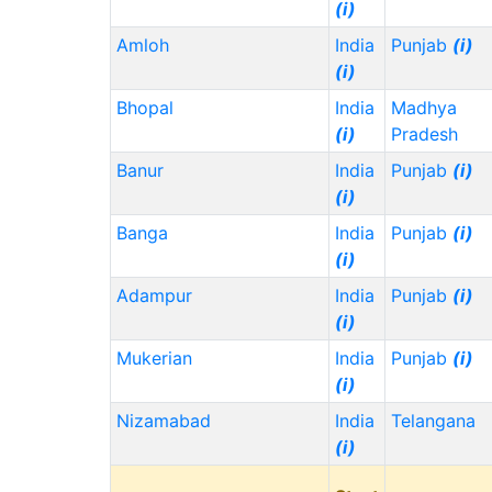
(i)
Amloh
India
Punjab
(i)
(i)
Bhopal
India
Madhya
(i)
Pradesh
Banur
India
Punjab
(i)
(i)
Banga
India
Punjab
(i)
(i)
Adampur
India
Punjab
(i)
(i)
Mukerian
India
Punjab
(i)
(i)
Nizamabad
India
Telangana
(i)