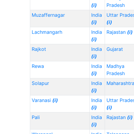
(i)
Pradesh
Muzaffernagar
India
Uttar Prade
(i)
(i)
Lachmangarh
India
Rajastan
(i)
(i)
Rajkot
India
Gujarat
(i)
Rewa
India
Madhya
(i)
Pradesh
Solapur
India
Maharashtr
(i)
Varanasi
(i)
India
Uttar Prade
(i)
(i)
Pali
India
Rajastan
(i)
(i)