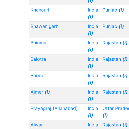
(i)
Khanauri
India
Punjab
(i)
(i)
Bhawanigarh
India
Punjab
(i)
(i)
Bhinmal
India
Rajastan
(i)
(i)
Balotra
India
Rajastan
(i)
(i)
Barmer
India
Rajastan
(i)
(i)
Ajmer
(i)
India
Rajastan
(i)
(i)
Prayagraj (Allahabad)
India
Uttar Prade
(i)
(i)
Alwar
India
Rajastan
(i)