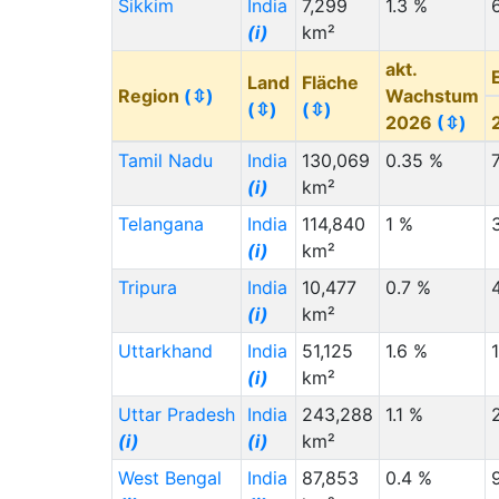
Sikkim
India
7,299
1.3 %
Eritrea (ER)
(i)
2,000
3,000
(i)
km²
Gambia (GM)
(i)
2,000
6,000
akt.
Land
Fläche
Region
(⇳)
Wachstum
Haiti (HT)
(i)
2,000
2,000
(⇳)
(⇳)
2026
(⇳)
Latvia (LV)
(i)
2,000
18,000
Tamil Nadu
India
130,069
0.35 %
Moldova (MD)
(i)
2,000
2,000
(i)
km²
North Macedonia
2,000
3,000
Telangana
India
114,840
1 %
(MK)
(i)
km²
Migration
Migration
Tripura
India
10,477
0.7 %
Staat (Code)
(⇳)
Von
(⇳)
Nach
(⇳)
(i)
km²
Malta (MT)
(i)
2,000
35,000
Uttarkhand
India
51,125
1.6 %
(i)
km²
Serbia (RS)
(i)
2,000
33,000
Uttar Pradesh
India
243,288
1.1 %
Turkmenistan (TM)
2,000
3,000
(i)
(i)
km²
(i)
West Bengal
India
87,853
0.4 %
Azerbaijan (AZ)
(i)
3,000
40,000